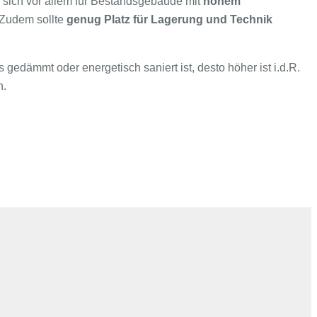
 sich vor allem für Bestandsgebäude mit
hohem
 Zudem sollte
genug Platz für Lagerung und Technik
dämmt oder energetisch saniert ist, desto höher ist i.d.R.
h.