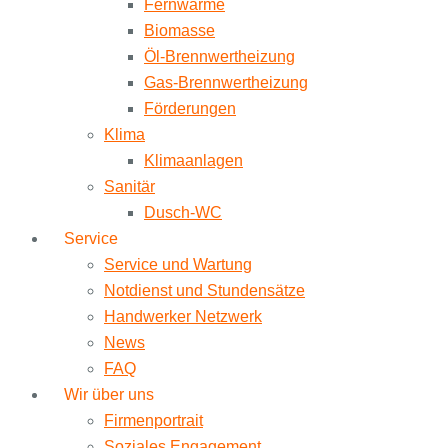
Fernwärme
Biomasse
Öl-Brennwertheizung
Gas-Brennwertheizung
Förderungen
Klima
Klimaanlagen
Sanitär
Dusch-WC
Service
Service und Wartung
Notdienst und Stundensätze
Handwerker Netzwerk
News
FAQ
Wir über uns
Firmenportrait
Soziales Engagement